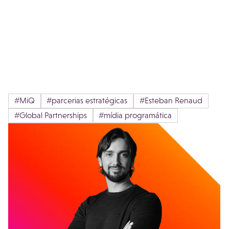
#MiQ
#parcerias estratégicas
#Esteban Renaud
#Global Partnerships
#mídia programática